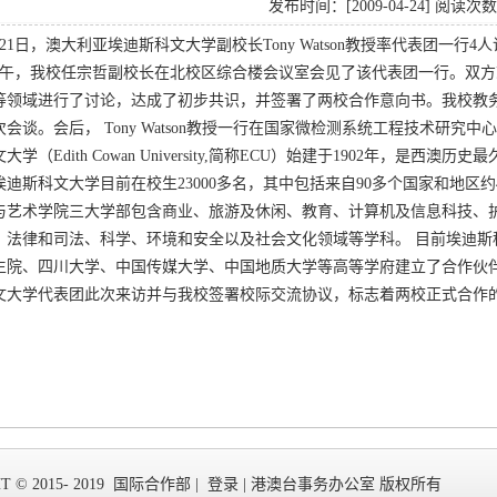
发布时间：[2009-04-24] 阅读次
4月21日，澳大利亚埃迪斯科文大学副校长Tony Watson教授率代表团一行4
日上午，我校任宗哲副校长在北校区综合楼会议室会见了该代表团一行。双
等领域进行了讨论，达成了初步共识，并签署了两校合作意向书。我校教
会谈。会后， Tony Watson教授一行在国家微检测系统工程技术研
大学（Edith Cowan University,简称ECU）始建于1902年，
迪斯科文大学目前在校生23000多名，其中包括来自90多个国家和地区约
与艺术学院三大学部包含商业、旅游及休闲、教育、计算机及信息科技、
、法律和司法、科学、环境和安全以及社会文化领域等学科。 目前埃迪斯
生院、四川大学、中国传媒大学、中国地质大学等高等学府建立了合作伙
文大学代表团此次来访并与我校签署校际交流协议，标志着两校正式合作
T © 2015- 2019 国际合作部 |
登录 |
港澳台事务办公室 版权所有