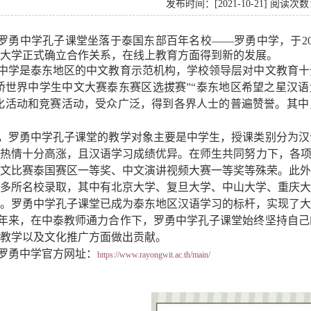
发布时间：[2021-10-21] 阅读次数
罗勇中学孔子课堂坐落于泰国东部百年名校——罗勇中学，于200
大学正式确立合作关系，
在线上教育方面得到新的发展。
中学是泰东地区的中文教育示范机构，学校领导层对中文教育十
桥世界中学生中文大赛泰东赛区选拔赛”“泰东地区希望之星汉语
化活动和竞赛活动，受众广泛，得到各界人士的普遍赞誉。其中
，罗勇中学孔子课堂的教学对象主要是中学生，授课类别分为汉
热情十分高涨，且汉语学习成绩优异。在师生共同努力下，各项汉
文比赛泰国赛区一等奖、中文演讲视频大赛一等奖等殊荣。此外
多所名校录取，其中有北京大学、复旦大学、中山大学、重庆大
。罗勇中学孔子课堂已成为泰东地区汉语学习的标杆，实现了大
年来，在中泰教师通力合作下，罗勇中学孔子课堂始终坚持自己
教学以及文化推广方面做出贡献。
罗勇中学官方网址：
https://www.rayongwit.ac.th/main/