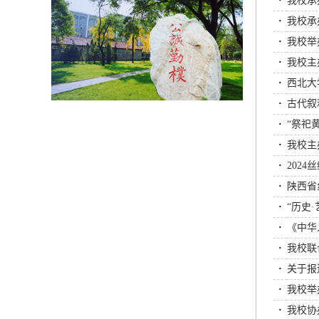
·
我校承
·
我校承
·
我校举
·
我校主
·
西北大
·
古代叙
·
“祭祀
·
我校主
·
202
·
陕西省
·
“历史
·
《中华
·
我校联
·
关于报
·
我校举
·
我校协