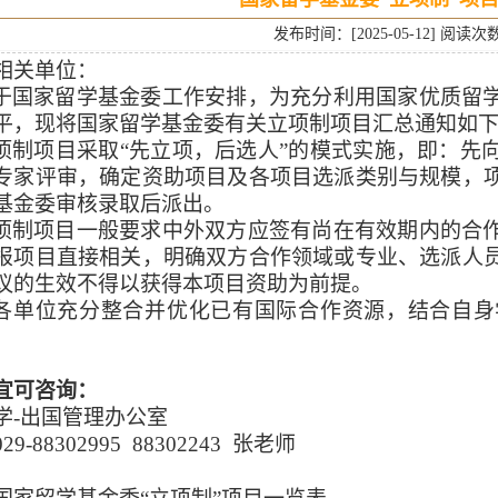
发布时间：[2025-05-12] 阅读次
相关单位：
于国家留学基金委
工作安排，
为
充分利用
国家优质留
平，
现将国家留学基金委有关立项制项目汇总
通知如
项制项目采取
“先立项，后选人”的模式实施，即：先
专家评审，确定资助项目及各项目选派类别与规模，
基金委审核录取后派出。
项制项目一般要求中外双方应签有尚在有效期内的合
报项目直接相关，明确双方合作领域或专业、选派人
议的生效不得以获得本项目资助为前提。
各单位充分整合并优化已有国际合作资源，结合自身
宜可咨询：
学
-出国管理办公室
029-88302995 88302243 张老师