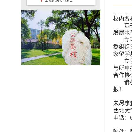
国际组织实习项目
校内各
基
发展
水
立
委组织
家留学
立
与所申
合作协
请
报！
未尽事
西北大
电话：